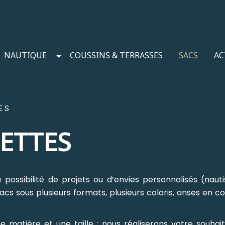
NAUTIQUE
COUSSINS & TERRASSES
SACS
AC
ES
ETTES
ossibilité de projets ou d’envies personnalisés (nau
cs sous plusieurs formats, plusieurs coloris, anses en c
ne matière et une taille : nous réaliserons votre souha