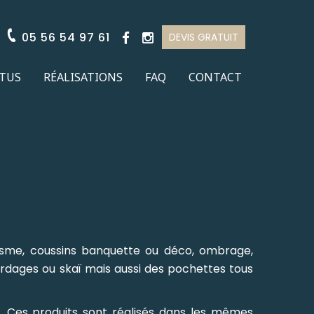
05 56 54 97 61
DEVIS GRATUIT
TUS
RÉALISATIONS
FAQ
CONTACT
tisme, coussins banquette ou déco, ombrage,
ordages ou skaï mais aussi des pochettes tous
it. Ces produits sont réalisés dans les mêmes